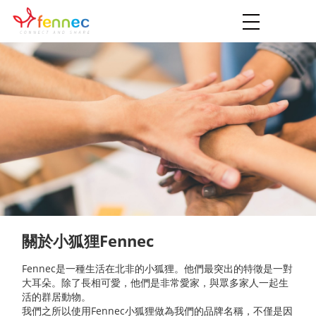
Toggle
navigation
關於小狐狸Fennec
Fennec是一種生活在北非的小狐狸。他們最突出的特徵是一對
大耳朵。除了長相可愛，他們是非常愛家，與眾多家人一起生
活的群居動物。
我們之所以使用Fennec小狐狸做為我們的品牌名稱，不僅是因